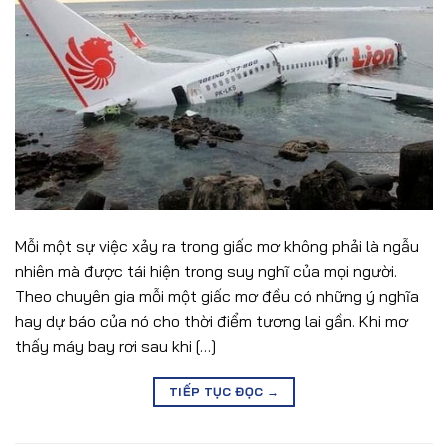
Mỗi một sự việc xảy ra trong giấc mơ không phải là ngẫu
nhiên mà được tái hiện trong suy nghĩ của mọi người.
Theo chuyên gia mỗi một giấc mơ đều có những ý nghĩa
hay dự báo của nó cho thời điểm tương lai gần. Khi mơ
thấy máy bay rơi sau khi […]
TIẾP TỤC ĐỌC
→