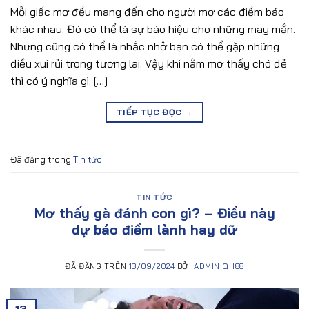
Mỗi giấc mơ đều mang đến cho người mơ các điềm báo
khác nhau. Đó có thể là sự báo hiệu cho những may mắn.
Nhưng cũng có thể là nhắc nhở bạn có thể gặp những
điều xui rủi trong tương lai. Vậy khi nằm mơ thấy chó đẻ
thì có ý nghĩa gì. […]
TIẾP TỤC ĐỌC
→
Đã đăng trong
Tin tức
TIN TỨC
Mơ thấy gà đánh con gì? – Điều này
dự báo điềm lành hay dữ
ĐÃ ĐĂNG TRÊN
13/09/2024
BỞI
ADMIN QH88