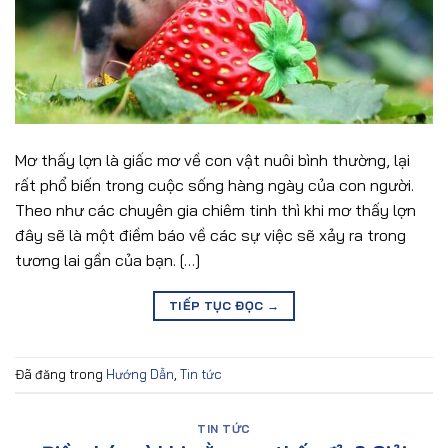
Mơ thấy lợn là giấc mơ về con vật nuôi bình thường, lại
rất phổ biến trong cuộc sống hàng ngày của con người.
Theo như các chuyên gia chiêm tinh thì khi mơ thấy lợn
đây sẽ là một điềm báo về các sự việc sẽ xảy ra trong
tương lai gần của bạn. […]
TIẾP TỤC ĐỌC
→
Đã đăng trong
Hướng Dẫn
,
Tin tức
TIN TỨC