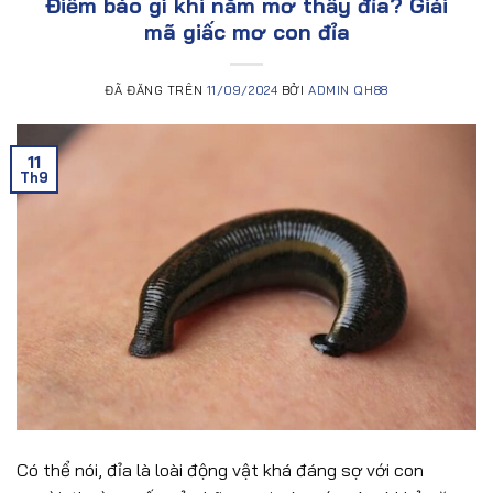
Điềm báo gì khi nằm mơ thấy đỉa? Giải
mã giấc mơ con đỉa
ĐÃ ĐĂNG TRÊN
11/09/2024
BỞI
ADMIN QH88
11
Th9
Có thể nói, đỉa là loài động vật khá đáng sợ với con