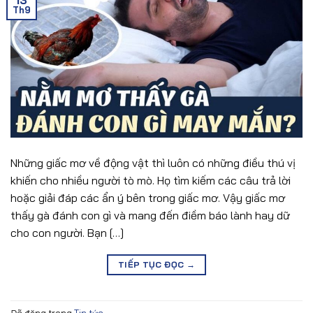
13
Th9
Những giấc mơ về động vật thì luôn có những điều thú vị
khiến cho nhiều người tò mò. Họ tìm kiếm các câu trả lời
hoặc giải đáp các ẩn ý bên trong giấc mơ. Vậy giấc mơ
thấy gà đánh con gì và mang đến điềm báo lành hay dữ
cho con người. Bạn […]
TIẾP TỤC ĐỌC
→
Đã đăng trong
Tin tức