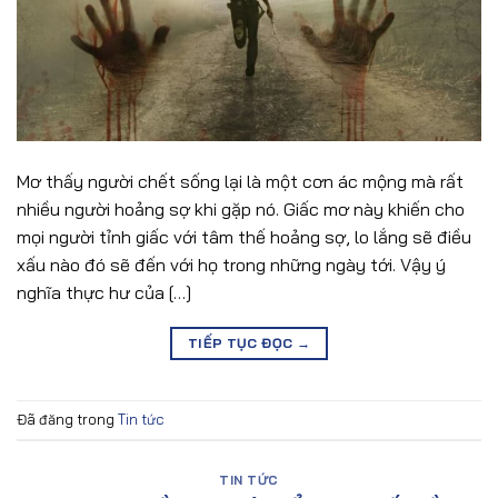
Mơ thấy người chết sống lại là một cơn ác mộng mà rất
nhiều người hoảng sợ khi gặp nó. Giấc mơ này khiến cho
mọi người tỉnh giấc với tâm thế hoảng sợ, lo lắng sẽ điều
xấu nào đó sẽ đến với họ trong những ngày tới. Vậy ý
nghĩa thực hư của […]
TIẾP TỤC ĐỌC
→
Đã đăng trong
Tin tức
TIN TỨC