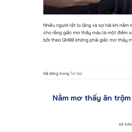
Nhiều người rất lo lắng và sợ hãi khi nằ
cho rằng giấc mơ thấy máu là một điềm x
bởi theo QH88 không phải giấc mơ thấy m
Đã đăng trong
Tin tức
Nằm mơ thấy ăn trộm 
ĐÃ ĐĂ