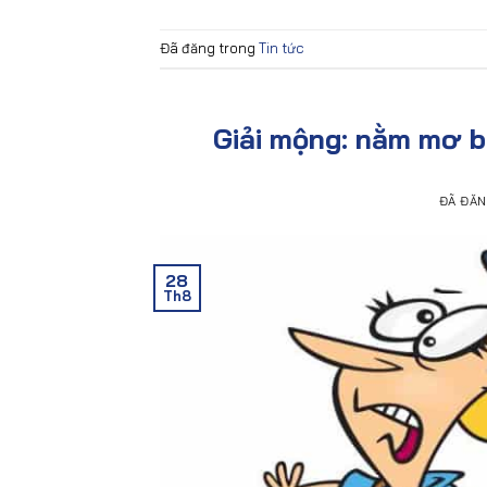
Đã đăng trong
Tin tức
Giải mộng: nằm mơ bị
ĐÃ ĐĂ
28
Th8