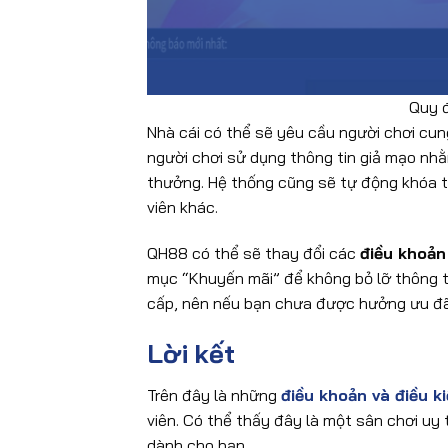
Quy 
Nhà cái có thể sẽ yêu cầu người chơi cun
người chơi sử dụng thông tin giả mạo nhằm
thưởng. Hệ thống cũng sẽ tự động khóa 
viên khác.
QH88 có thể sẽ thay đổi các
điều khoản 
mục “Khuyến mãi” để không bỏ lỡ thông t
cấp, nên nếu bạn chưa được hưởng ưu đãi 
Lời kết
Trên đây là những
điều khoản và điều k
viên. Có thể thấy đây là một sân chơi uy
dành cho bạn.