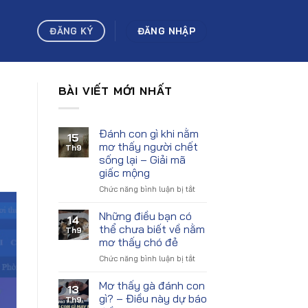
ĐĂNG NHẬP
ĐĂNG KÝ
BÀI VIẾT MỚI NHẤT
Đánh con gì khi nằm
15
mơ thấy người chết
Th9
sống lại – Giải mã
giấc mộng
ở
Chức năng bình luận bị tắt
Đánh
con
Những điều bạn có
14
gì
thể chưa biết về nằm
Th9
khi
mơ thấy chó đẻ
nằm
ở
Chức năng bình luận bị tắt
mơ
Những
thấy
điều
người
Mơ thấy gà đánh con
13
bạn
chết
gì? – Điều này dự báo
Th9
có
sống