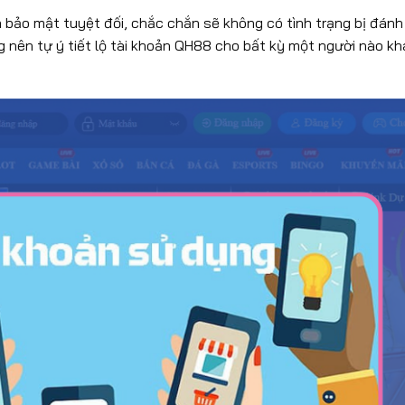
 bảo mật tuyệt đối, chắc chắn sẽ không có tình trạng bị đánh
ng nên tự ý tiết lộ tài khoản QH88 cho bất kỳ một người nào k