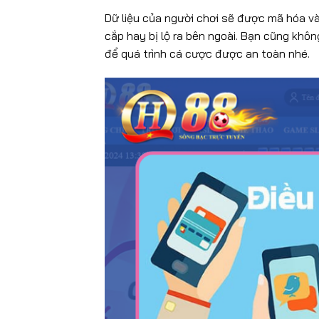
Dữ liệu của người chơi sẽ được mã hóa và
cắp hay bị lộ ra bên ngoài. Bạn cũng khô
để quá trình cá cược được an toàn nhé.