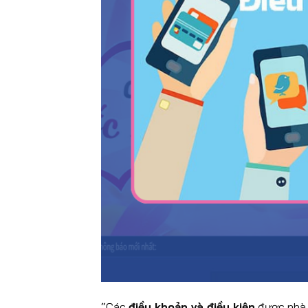
“Các
điều khoản và điều kiện
được nhà