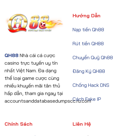
sơ
nghĩa
hay
sinh
gì
dữ
có
và
Hướng Dẫn
phải
nên
là
làm
điềm
gì?
Nạp tiền Qh88
báo
sự
may
Rút tiền QH88
mắn?
QH88
Nhà cái cá cược
Chuyển Quỹ Qh88
casino trực tuyến uy tín
nhất Việt Nam. Đa dạng
Đăng Ký QH88
thể loại game cược cùng
Chống Hack DNS
nhiều khuyến mãi tân thủ
hấp dẫn, tham gia ngay tại
Cách Fake IP
accountsanddatabasedumpscc.ru.com
Chính Sách
Liên Hệ