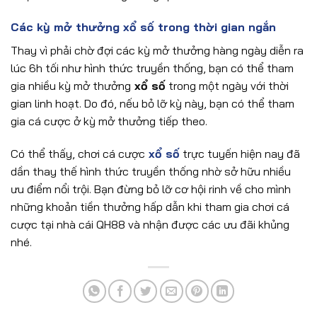
Các kỳ mở thưởng xổ số trong thời gian ngắn
Thay vì phải chờ đợi các kỳ mở thưởng hàng ngày diễn ra
lúc 6h tối như hình thức truyền thống, bạn có thể tham
gia nhiều kỳ mở thưởng
xổ số
trong một ngày với thời
gian linh hoạt. Do đó, nếu bỏ lỡ kỳ này, bạn có thể tham
gia cá cược ở kỳ mở thưởng tiếp theo.
Có thể thấy, chơi cá cược
xổ số
trực tuyến hiện nay đã
dần thay thế hình thức truyền thống nhờ sở hữu nhiều
ưu điểm nổi trội. Bạn đừng bỏ lỡ cơ hội rinh về cho mình
những khoản tiền thưởng hấp dẫn khi tham gia chơi cá
cược tại nhà cái QH88 và nhận được các ưu đãi khủng
nhé.