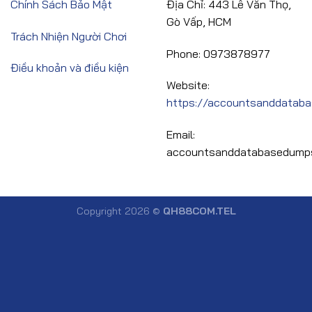
Chính Sách Bảo Mật
Địa Chỉ: 443 Lê Văn Thọ,
Gò Vấp, HCM
Trách Nhiện Người Chơi
Phone: 0973878977
Điều khoản và điều kiện
Website:
https://accountsanddatab
Email:
accountsanddatabasedumps
Copyright 2026 ©
QH88COM.TEL