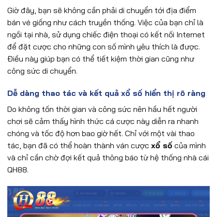
Giờ đây, bạn sẽ không cần phải di chuyển tới địa điểm
bán vé giống như cách truyền thống. Việc của bạn chỉ là
ngồi tại nhà, sử dụng chiếc điện thoại có kết nối Internet
để đặt cược cho những con số mình yêu thích là được.
Điều này giúp bạn có thể tiết kiệm thời gian cũng như
công sức di chuyển.
Dễ dàng thao tác và kết quả xổ số hiển thị rõ ràng
Do không tốn thời gian và công sức nên hầu hết người
chơi sẽ cảm thấy hình thức cá cược này diễn ra nhanh
chóng và tốc độ hơn bao giờ hết. Chỉ với một vài thao
tác, bạn đã có thể hoàn thành ván cược
xổ số
của mình
và chỉ cần chờ đợi kết quả thông báo từ hệ thống nhà cái
QH88.