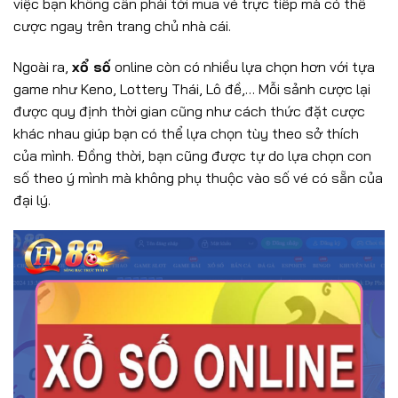
việc bạn không cần phải tới mua vé trực tiếp mà có thể
cược ngay trên trang chủ nhà cái.
Ngoài ra,
xổ số
online còn có nhiều lựa chọn hơn với tựa
game như Keno, Lottery Thái, Lô đề,… Mỗi sảnh cược lại
được quy định thời gian cũng như cách thức đặt cược
khác nhau giúp bạn có thể lựa chọn tùy theo sở thích
của mình. Đồng thời, bạn cũng được tự do lựa chọn con
số theo ý mình mà không phụ thuộc vào số vé có sẵn của
đại lý.