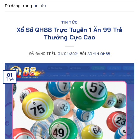
Đã đăng trong
Tin tức
TIN TỨC
Xổ Số QH88 Trực Tuyến 1 Ăn 99 Trả
Thưởng Cực Cao
ĐÃ ĐĂNG TRÊN
01/04/2024
BỞI
ADMIN QH88
01
Th4