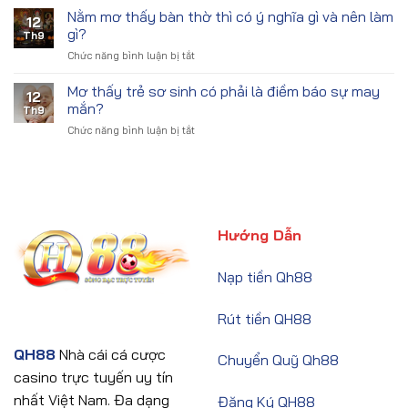
lại
thấy
Nằm mơ thấy bàn thờ thì có ý nghĩa gì và nên làm
biết
–
12
gà
về
gì?
Giải
Th9
đánh
nằm
mã
ở
Chức năng bình luận bị tắt
con
mơ
giấc
Nằm
gì?
thấy
mộng
mơ
Mơ thấy trẻ sơ sinh có phải là điềm báo sự may
–
chó
12
thấy
Điều
mắn?
đẻ
Th9
bàn
này
ở
Chức năng bình luận bị tắt
thờ
dự
Mơ
thì
báo
thấy
có
điềm
trẻ
ý
lành
sơ
nghĩa
hay
sinh
gì
dữ
có
và
Hướng Dẫn
phải
nên
là
làm
điềm
gì?
Nạp tiền Qh88
báo
sự
may
Rút tiền QH88
mắn?
QH88
Nhà cái cá cược
Chuyển Quỹ Qh88
casino trực tuyến uy tín
nhất Việt Nam. Đa dạng
Đăng Ký QH88