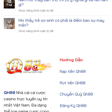
12
gà
về
gì?
Giải
Th9
đánh
nằm
mã
ở
Chức năng bình luận bị tắt
con
mơ
giấc
Nằm
gì?
thấy
mộng
mơ
Mơ thấy trẻ sơ sinh có phải là điềm báo sự may
–
chó
12
thấy
Điều
mắn?
đẻ
Th9
bàn
này
ở
Chức năng bình luận bị tắt
thờ
dự
Mơ
thì
báo
thấy
có
điềm
trẻ
ý
lành
sơ
nghĩa
hay
sinh
gì
dữ
có
và
Hướng Dẫn
phải
nên
là
làm
điềm
gì?
Nạp tiền Qh88
báo
sự
may
Rút tiền QH88
mắn?
QH88
Nhà cái cá cược
Chuyển Quỹ Qh88
casino trực tuyến uy tín
nhất Việt Nam. Đa dạng
Đăng Ký QH88
thể loại game cược cùng