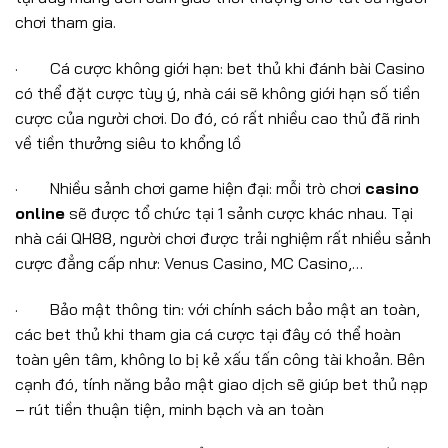
chơi tham gia.
· Cá cược không giới hạn: bet thủ khi đánh bài Casino
có thể đặt cược tùy ý, nhà cái sẽ không giới hạn số tiền
cược của người chơi. Do đó, có rất nhiều cao thủ đã rinh
về tiền thưởng siêu to khổng lồ
· Nhiều sảnh chơi game hiện đại: mỗi trò chơi
casino
online
sẽ được tổ chức tại 1 sảnh cược khác nhau. Tại
nhà cái QH88, người chơi được trải nghiệm rất nhiều sảnh
cược đẳng cấp như: Venus Casino, MC Casino,…
· Bảo mật thông tin: với chính sách bảo mật an toàn,
các bet thủ khi tham gia cá cược tại đây có thể hoàn
toàn yên tâm, không lo bị kẻ xấu tấn công tài khoản. Bên
cạnh đó, tính năng bảo mật giao dịch sẽ giúp bet thủ nạp
– rút tiền thuận tiện, minh bạch và an toàn