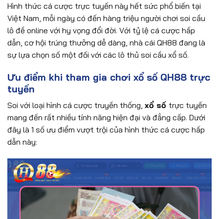
Hình thức cá cược trực tuyến này hết sức phổ biến tại
Việt Nam, mỗi ngày có đến hàng triệu người chơi soi cầu
lô đề online với hy vọng đổi đời. Với tỷ lệ cá cược hấp
dẫn, cơ hội trúng thưởng dễ dàng, nhà cái QH88 đang là
sự lựa chọn số một đối với các lô thủ soi cầu xổ số.
Ưu điểm khi tham gia chơi xổ số QH88 trực
tuyến
Soi với loại hình cá cược truyền thống,
xổ số
trực tuyến
mang đến rất nhiều tính năng hiện đại và đẳng cấp. Dưới
đây là 1 số ưu điểm vượt trội của hình thức cá cược hấp
dẫn này: