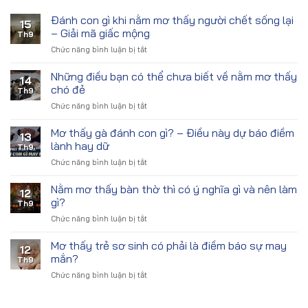
Đánh con gì khi nằm mơ thấy người chết sống lại
15
– Giải mã giấc mộng
Th9
ở
Chức năng bình luận bị tắt
Đánh
con
Những điều bạn có thể chưa biết về nằm mơ thấy
14
gì
chó đẻ
Th9
khi
ở
Chức năng bình luận bị tắt
nằm
Những
mơ
điều
Mơ thấy gà đánh con gì? – Điều này dự báo điềm
thấy
13
bạn
người
lành hay dữ
Th9
có
chết
ở
Chức năng bình luận bị tắt
thể
sống
Mơ
chưa
lại
thấy
Nằm mơ thấy bàn thờ thì có ý nghĩa gì và nên làm
biết
–
12
gà
về
gì?
Giải
Th9
đánh
nằm
mã
ở
Chức năng bình luận bị tắt
con
mơ
giấc
Nằm
gì?
thấy
mộng
mơ
Mơ thấy trẻ sơ sinh có phải là điềm báo sự may
–
chó
12
thấy
Điều
mắn?
đẻ
Th9
bàn
này
ở
Chức năng bình luận bị tắt
thờ
dự
Mơ
thì
báo
thấy
có
điềm