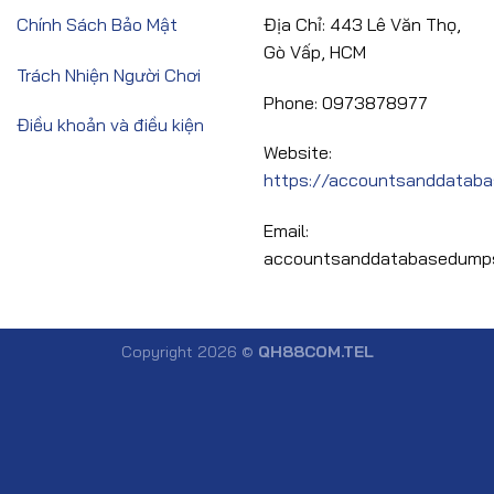
Chính Sách Bảo Mật
Địa Chỉ: 443 Lê Văn Thọ,
Gò Vấp, HCM
Trách Nhiện Người Chơi
Phone: 0973878977
Điều khoản và điều kiện
Website:
https://accountsanddatab
Email:
accountsanddatabasedumps
Copyright 2026 ©
QH88COM.TEL