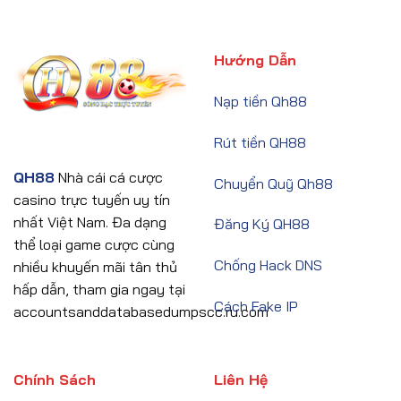
trẻ
ý
lành
sơ
nghĩa
hay
sinh
gì
dữ
có
và
Hướng Dẫn
phải
nên
là
làm
điềm
gì?
Nạp tiền Qh88
báo
sự
may
Rút tiền QH88
mắn?
QH88
Nhà cái cá cược
Chuyển Quỹ Qh88
casino trực tuyến uy tín
nhất Việt Nam. Đa dạng
Đăng Ký QH88
thể loại game cược cùng
Chống Hack DNS
nhiều khuyến mãi tân thủ
hấp dẫn, tham gia ngay tại
Cách Fake IP
accountsanddatabasedumpscc.ru.com
Chính Sách
Liên Hệ