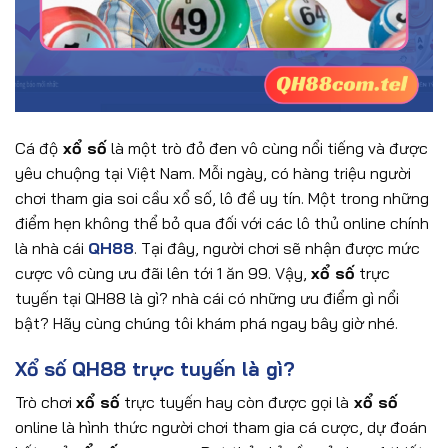
Cá độ
xổ số
là một trò đỏ đen vô cùng nổi tiếng và được
yêu chuộng tại Việt Nam. Mỗi ngày, có hàng triệu người
chơi tham gia soi cầu xổ số, lô đề uy tín. Một trong những
điểm hẹn không thể bỏ qua đối với các lô thủ online chính
là nhà cái
QH88
. Tại đây, người chơi sẽ nhận được mức
cược vô cùng ưu đãi lên tới 1 ăn 99. Vậy,
xổ số
trực
tuyến tại QH88 là gì? nhà cái có những ưu điểm gì nổi
bật? Hãy cùng chúng tôi khám phá ngay bây giờ nhé.
Xổ số QH88 trực tuyến là gì?
Trò chơi
xổ số
trực tuyến hay còn được gọi là
xổ số
online là hình thức người chơi tham gia cá cược, dự đoán